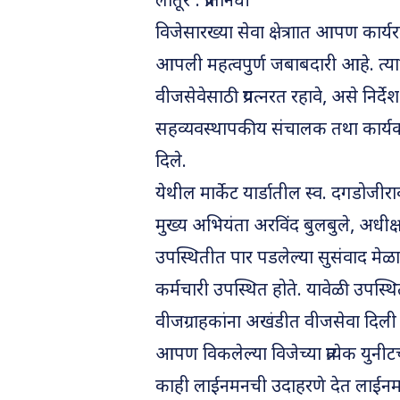
लातूर : प्रतिनिधी
विजेसारख्या सेवा क्षेत्राात आपण कार्
आपली महत्वपुर्ण जबाबदारी आहे. त्यादृ
वीजसेवेसाठी प्रयत्नरत रहावे, असे निर्
सहव्यवस्थापकीय संचालक तथा कार्य
दिले.
येथील मार्केट यार्डातील स्व. दगडोजी
मुख्य अभियंता अरविंद बुलबुले, अधीक्
उपस्थितीत पार पडलेल्या सुसंवाद मेळ
कर्मचारी उपस्थित होते. यावेळी उपस्थि
वीजग्राहकांना अखंडीत वीजसेवा दिली
आपण विकलेल्या विजेच्या प्रत्येक युनीटच
काही लाईनमनची उदाहरणे देत लाईनमन