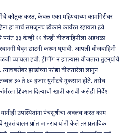
ुलीचे कौतूक करत, केवळ एका महिण्याच्या कामगिरीवर
ना हा मार्च समजूनच प्रत्येकाने कार्यरत रहायला हवे
े पर्यंत ३३ केव्ही ११ केव्ही वीजवाहिनीला अडथळा
 परवानगी घेवून छाटनी करून घ्­यावी. आपली वीजवाहिनी
ळजी घ्यायला हवी. ट्रीपींग न झाल्यास वीजतारा तुटन्­यांचे
ते. त्याचबरोबर झाडांच्या फांद्या वीजतारेला लागुन
्बल ३० ते ४० हजार युनीटचे नुकसान होते. तसेच
र्मरला प्रोटेक्शन दिल्याची खात्री करावी असेही निर्देश
ले यांनीही उपस्थितांना पंचसुत्रीचा अवलंब करत काम
े सुत्रसंचालन प्रशांत जानराव यांनी केले तर प्रास्ताविक