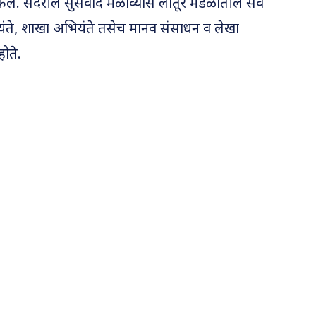
ेले. सदरील सुसंवाद मेळाव्यास लातूर मंडळातील सर्व
ंते, शाखा अभियंते तसेच मानव संसाधन व लेखा
होते.