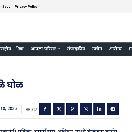
ontact
Privacy Policy
ाष्ट्रीय
क्रीडा
आपला परिसर
संपादकीय
उद्योग
आरोग्य
म
ुळे घोळ
10, 2025
253