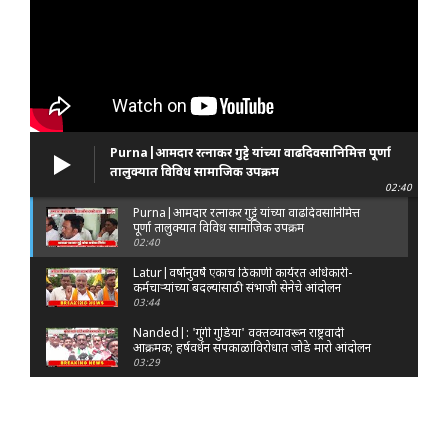
Purna|आमदार रत्नाकर गुट्टे यांच्या वाढदिवसानिमित्त पूर्णा
तालुक्यात विविध सामाजिक उपक्रम
02:40
Purna|आमदार रत्नाकर गुट्टे यांच्या वाढदिवसानिमित्त
पूर्णा तालुक्यात विविध सामाजिक उपक्रम
02:40
Latur|वर्षानुवर्षे एकाच ठिकाणी कार्यरत अधिकारी-
कर्मचाऱ्यांच्या बदल्यांसाठी संभाजी सेनेचे आंदोलन
03:44
Nanded|: 'गुंगी गुडिया' वक्तव्यावरून राष्ट्रवादी
आक्रमक; हर्षवर्धन सपकाळांविरोधात जोडे मारो आंदोलन
03:29
Latur|जळकोट तालुक्यात जलस्रोत तुडुंब; पाण्याचा प्रश्न
मिटला, शिवार हिरवाईने नटले
01:14