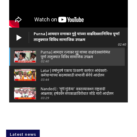
Purna|आमदार रत्नाकर गुट्टे यांच्या वाढदिवसानिमित्त पूर्णा
तालुक्यात विविध सामाजिक उपक्रम
02:40
Purna|आमदार रत्नाकर गुट्टे यांच्या वाढदिवसानिमित्त
पूर्णा तालुक्यात विविध सामाजिक उपक्रम
02:40
Latur|वर्षानुवर्षे एकाच ठिकाणी कार्यरत अधिकारी-
कर्मचाऱ्यांच्या बदल्यांसाठी संभाजी सेनेचे आंदोलन
03:44
Nanded|: 'गुंगी गुडिया' वक्तव्यावरून राष्ट्रवादी
आक्रमक; हर्षवर्धन सपकाळांविरोधात जोडे मारो आंदोलन
03:29
Latur|जळकोट तालुक्यात जलस्रोत तुडुंब; पाण्याचा प्रश्न
मिटला, शिवार हिरवाईने नटले
01:14
Solapur| मोहोळमध्ये संजय राऊत यांच्या प्रतिमेला
दुग्धाभिषेक
Latest news
01:19