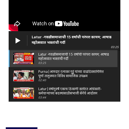
Latur -गवळी समाजाची 15 वर्षांची परंपरा कायम; आषाढ
महोत्सवात भक्तांची गर्दी
03:25
Latur -गवळी समाजाची 15 वर्षांची परंपरा कायम; आषाढ
महोत्सवात भक्तांची गर्दी
03:25
Purna|आमदार रत्नाकर गुट्टे यांच्या वाढदिवसानिमित्त
पूर्णा तालुक्यात विविध सामाजिक उपक्रम
02:40
Latur|वर्षानुवर्षे एकाच ठिकाणी कार्यरत अधिकारी-
कर्मचाऱ्यांच्या बदल्यांसाठी संभाजी सेनेचे आंदोलन
03:44
Nanded|: 'गुंगी गुडिया' वक्तव्यावरून राष्ट्रवादी
आक्रमक; हर्षवर्धन सपकाळांविरोधात जोडे मारो आंदोलन
03:29
Latur|जळकोट तालुक्यात जलस्रोत तुडुंब; पाण्याचा प्रश्न
मिटला, शिवार हिरवाईने नटले