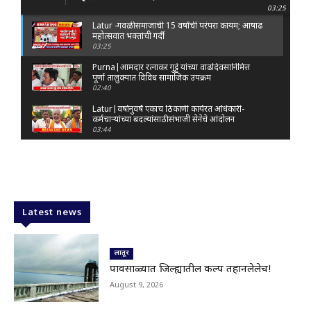
03:25
Latur -गवळी समाजाची 15 वर्षांची परंपरा कायम; आषाढ
महोत्सवात भक्तांची गर्दी
03:25
Purna|आमदार रत्नाकर गुट्टे यांच्या वाढदिवसानिमित्त
पूर्णा तालुक्यात विविध सामाजिक उपक्रम
02:40
Latur|वर्षानुवर्षे एकाच ठिकाणी कार्यरत अधिकारी-
कर्मचाऱ्यांच्या बदल्यांसाठी संभाजी सेनेचे आंदोलन
03:44
Nanded|: 'गुंगी गुडिया' वक्तव्यावरून राष्ट्रवादी
आक्रमक; हर्षवर्धन सपकाळांविरोधात जोडे मारो आंदोलन
03:29
Latur|जळकोट तालुक्यात जलस्रोत तुडुंब; पाण्याचा प्रश्न
मिटला, शिवार हिरवाईने नटले
Latest news
01:14
Solapur| मोहोळमध्ये संजय राऊत यांच्या प्रतिमेला
दुग्धाभिषेक
लातूर
01:19
पावसाळ्यात जिल्ह्यातील प्रकल्प तहानलेलेच!
Latur|नांदेड–बिदर महामार्गावरील सिमेंट रस्त्याला मोठ्या
August 9, 2026
भेगा; अपघाताचा धोका
00:59