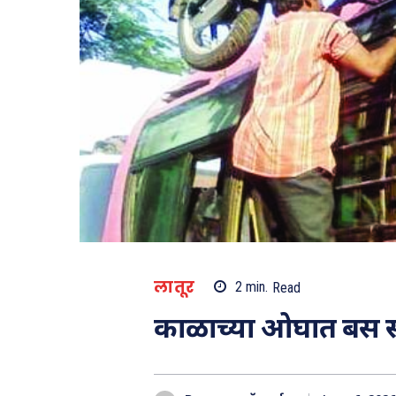
लातूर
2
min.
Read
काळाच्या ओघात बस स्