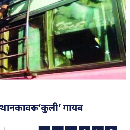
थानकावरून ‘कुली’ गायब