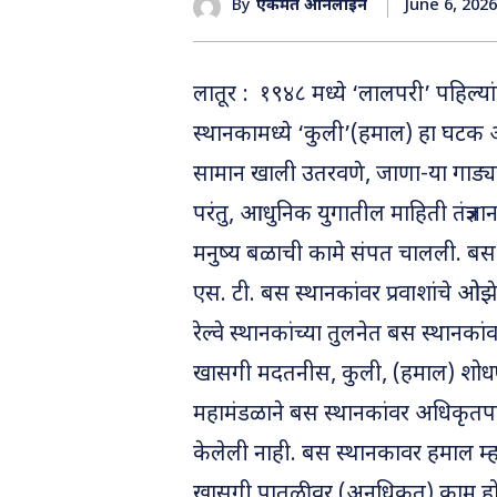
June 6, 2026
By
एकमत ऑनलाईन
लातूर : १९४८ मध्ये ‘लालपरी’ पहिल्यां
स्थानकामध्ये ‘कुली’(हमाल) हा घटक 
सामान खाली उतरवणे, जाणा-या गाड्या
परंतु, आधुनिक युगातील माहिती तंत्र
मनुष्य बळाची कामे संपत चालली. बस 
एस. टी. बस स्थानकांवर प्रवाशांचे ओ
रेल्वे स्थानकांच्या तुलनेत बस स्थानकां
खासगी मदतनीस, कुली, (हमाल) शोधण्याची
महामंडळाने बस स्थानकांवर अधिकृतपण
केलेली नाही. बस स्थानकावर हमाल म्ह
खासगी पातळीवर (अनधिकृत) काम होत