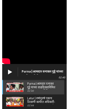
Purna|आमदार रत्नाकर गुट्टे यांच्या
वाढदिवसानिमित्त पूर्णा तालुक्यात
02:40
विविध सामाजिक उपक्रम
Purna|आमदार रत्नाकर
गुट्टे यांच्या वाढदिवसानिमित्त
पूर्णा तालुक्यात विविध
02:40
सामाजिक उपक्रम
Latur|वर्षानुवर्षे एकाच
ठिकाणी कार्यरत अधिकारी-
कर्मचाऱ्यांच्या बदल्यांसाठी
03:44