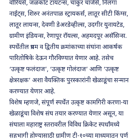
वॉरियर्स, जळकोट टायटन्स, चाकुर चार्जर्स, निलंगा
नाईट्स, शिरुर अनंतपाळ स्ट्रायकर्स, लातूर सीटी किंग्स,
लातूर लायन्स, देवणी डेअरडेव्हील्स, उदगीर युनायटेड,
ग्रामीण इंडियन्स, रेणापूर रॉयल्स, अहमदपूर असॅसिन्स.
स्पर्धेतील प्रथम व द्वितीय क्रमांकाच्या संघांना आकर्षक
पारितोषिके देऊन गौरविण्यात येणार आहे. तसेच
‘उत्कृष्ट फलंदाज’, ‘उत्कृष्ट गोलंदाज’ आणि ‘उत्कृष्ट
क्षेत्ररक्षक’ अशा वैयक्तिक पुरस्कारांनी खेळाडूंचा सन्मान
करण्यात येणार आहे.
विशेष म्हणजे, संपूर्ण स्पर्धेत उत्कृष्ट कामगिरी करणा-या
खेळाडूंचा विशेष संघ तयार करण्यात येणार असून, या
संघाला महाराष्ट्र स्तरावरील विविध क्रिकेट स्पर्धांमध्ये
सहभागी होण्यासाठी ग्रामीण टी-१०च्या माध्यमातून पूर्ण