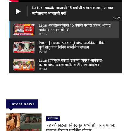
Latur -गवळी समाजाची 15 वर्षांची परंपरा कायम; आषाढ
महोत्सवात भक्तांची गर्दी
03:25
Latur -गवळी समाजाची 15 वर्षांची परंपरा कायम; आषाढ
महोत्सवात भक्तांची गर्दी
03:25
Purna|आमदार रत्नाकर गुट्टे यांच्या वाढदिवसानिमित्त
पूर्णा तालुक्यात विविध सामाजिक उपक्रम
02:40
Latur|वर्षानुवर्षे एकाच ठिकाणी कार्यरत अधिकारी-
कर्मचाऱ्यांच्या बदल्यांसाठी संभाजी सेनेचे आंदोलन
03:44
Nanded|: 'गुंगी गुडिया' वक्तव्यावरून राष्ट्रवादी
आक्रमक; हर्षवर्धन सपकाळांविरोधात जोडे मारो आंदोलन
03:29
Latur|जळकोट तालुक्यात जलस्रोत तुडुंब; पाण्याचा प्रश्न
मिटला, शिवार हिरवाईने नटले
Latest news
01:14
Solapur| मोहोळमध्ये संजय राऊत यांच्या प्रतिमेला
दुग्धाभिषेक
मनोरंजन
01:19
१४ ऑगस्टला चित्रपटगृहांमध्ये होणार धमाका;
एकाच दिवशी प्रदर्शित होणार...
Latur|नांदेड–बिदर महामार्गावरील सिमेंट रस्त्याला मोठ्या