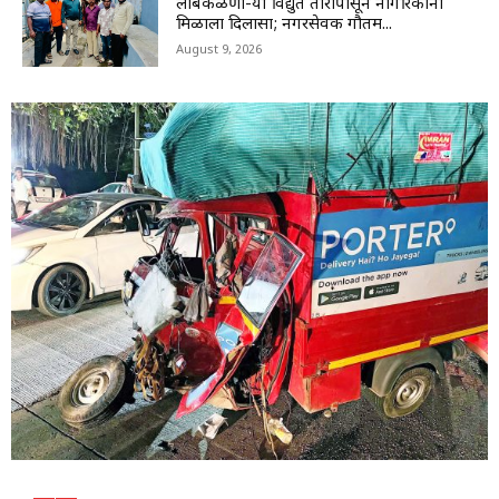
00:17
लोंबकळणा-या विद्युत तारांपासून नागरिकांना
मिळाला दिलासा; नगरसेवक गौतम...
Nanded|हिमायतनगरमध्ये प्रशासनाचा बुलडोझर; उमर
August 9, 2026
चौक अतिक्रमणमुक्त
01:29