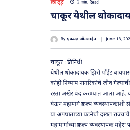
लातूर
2
min.
Read
चाकूर येथील धोकादायक
June 18, 20
By
एकमत ऑनलाईन
चाकूर : प्रतिनिधी
येथील धोकादायक झिरो पॉंईट बायपासव
कांही निष्पाप नागरिकांचे जीव गेल्य
रस्ता अखेर बंद करण्यात आला आहे. या
घेऊन महामार्ग प्रकल्प व्यवस्थापकांशी स
या अपघाताच्या घटनेची दखल राज्याचे सह
महामार्गाच्या प्रकल्प व्यवस्थापक मह