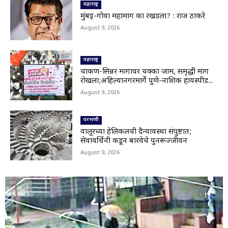
नजर आकाशाकडे
महाराष्ट्र
02:40
मुंबई-गोवा महामार्ग का रखडला? : राज ठाकरे
Latur|बोगस खत विकणाऱ्यांविरोधात शेतकऱ्यांचा एल्गार
August 9, 2026
04:25
Parbhani|परभणी-गंगाखेड महामार्गाच्या दर्जावर
महाराष्ट्र
प्रश्नचिन्ह;202 कोटी खर्च करूनही महामार्गाची दुरवस्था
01:21
चाकण-सिन्नर मार्गावर चक्का जाम, समृद्धी मार्ग
रोखला;अहिल्यानगरमार्गे पुणे-नाशिक हायस्पीड...
Nanded|नांदेड हादरलं! दहावीतील विद्यार्थ्याचा
वर्गमित्रावर चाकू हल्ला
August 9, 2026
02:10
भूम तालुक्यातील आंबी जयवंतनगर मार्ग बंद;देवगावरोड
परभणी
वरील पूल गेला वाहून,अनेक गावांचा संपर्क तुटला
00:17
वालूरच्या हेलिकलची दैन्यावस्था संपुष्टात;
सेवावर्धिनी कडून बारवेचे पुनरूज्जीवन
Nanded|हिमायतनगरमध्ये प्रशासनाचा बुलडोझर; उमर
August 9, 2026
चौक अतिक्रमणमुक्त
01:29