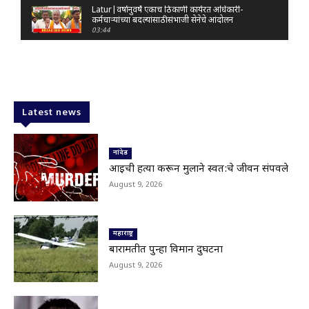
Latur|वर्षानुवर्षे एकाच ठिकाणी कार्यरत अधिकारी-
कर्मचाऱ्यांच्या बदल्यांसाठी संभाजी सेनेचे आंदोलन
03:44
Nanded|: 'गुंगी गुडिया' वक्तव्यावरून राष्ट्रवादी
आक्रमक; हर्षवर्धन सपकाळांविरोधात जोडे मारो आंदोलन
03:29
Latur|जळकोट तालुक्यात जलस्रोत तुडुंब; पाण्याचा प्रश्न
मिटला, शिवार हिरवाईने नटले
Latest news
01:14
Solapur| मोहोळमध्ये संजय राऊत यांच्या प्रतिमेला
दुग्धाभिषेक
नांदेड
01:19
आईची हत्या करून मुलाने स्वत:चे जीवन संपवले
Latur|नांदेड–बिदर महामार्गावरील सिमेंट रस्त्याला मोठ्या
August 9, 2026
भेगा; अपघाताचा धोका
00:59
Latur|शिवराज पाटील चाकूरकर यांच्या भव्य स्मारकाची
तयारी; चार दिवसांत मोठा निर्णय!
महाराष्ट्र
03:22
बारामतीत पुन्हा विमान दुर्घटना
Nanded|धर्मेंद्र प्रधानांच्या राजीनाम्यावर राकेश टिकैतांचे
August 9, 2026
मोठे वक्तव्य..
01:30
Latur|खरीप हंगामावर एल निनोचं सावट; शेतकऱ्यांची