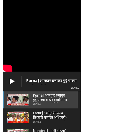
Purna|आमदार रत्नाकर गुट्टे यांच्या
वाढदिवसानिमित्त पूर्णा तालुक्यात
02:40
विविध सामाजिक उपक्रम
Purna|आमदार रत्नाकर
गुट्टे यांच्या वाढदिवसानिमित्त
पूर्णा तालुक्यात विविध
02:40
सामाजिक उपक्रम
Latur|वर्षानुवर्षे एकाच
ठिकाणी कार्यरत अधिकारी-
कर्मचाऱ्यांच्या बदल्यांसाठी
03:44
संभाजी सेनेचे आंदोलन
Nanded|: 'गुंगी गुडिया'