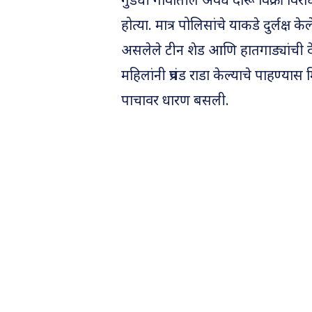
गुडधी गावातील अवैध दारू विक्री विर
होत्या. मात्र पोलिसांचे याकडे दुर्लक्ष
असलेले टीन शेड आणि हातगाड्यांची दे
महिलांनी प्रचंड राडा केल्याचे पाहण्यास 
पाचावर धारण बसली.