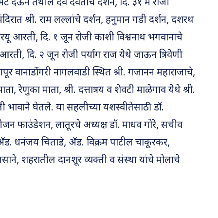
ट देऊन तेथील देव देवतांचे दर्शन, दि. ३१ मे रोजी
ंदिरात श्री. राम लल्लांचे दर्शन, हनुमान गडी दर्शन, दशरथ
रयू आरती, दि. १ जून रोजी काशी विश्वनाथ भगवानाचे
आरती, दि. २ जून रोजी पर्याग राज येथे जाऊन त्रिवेणी
गपूर वानाडोंगरी नागलवाडी स्थित श्री. गजानन महाराजाचे,
ा, रेणुका माता, श्री. दत्तात्रय व शेवटी माळेगाव येथे श्री.
्ती भावाने घेतले. या सहलीच्या यशस्वीतेसाठी डॉ.
ीजन फाउंडेशन, लातूरचे अध्यक्ष डॉ. माधव गोरे, सचीव
 अ‍ॅड. धनंजय चिताडे, अ‍ॅड. विक्रम पाटील चाकूरकर,
ने, शहरातील दानशूर व्यक्ती व संस्था यांचे मोलाचे