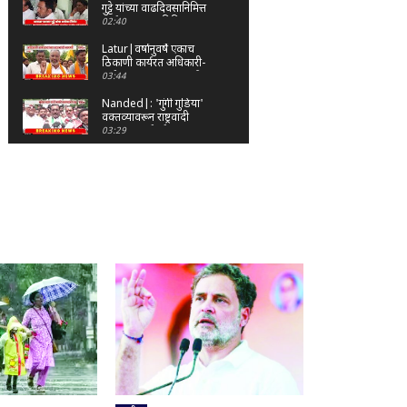
गुट्टे यांच्या वाढदिवसानिमित्त
पूर्णा तालुक्यात विविध
02:40
सामाजिक उपक्रम
Latur|वर्षानुवर्षे एकाच
ठिकाणी कार्यरत अधिकारी-
कर्मचाऱ्यांच्या बदल्यांसाठी
03:44
संभाजी सेनेचे आंदोलन
Nanded|: 'गुंगी गुडिया'
वक्तव्यावरून राष्ट्रवादी
आक्रमक; हर्षवर्धन
03:29
सपकाळांविरोधात जोडे मारो
आंदोलन
Latur|जळकोट तालुक्यात
जलस्रोत तुडुंब; पाण्याचा प्रश्न
मिटला, शिवार हिरवाईने
01:14
नटले
Solapur| मोहोळमध्ये
संजय राऊत यांच्या प्रतिमेला
दुग्धाभिषेक
01:19
Latur|नांदेड–बिदर
महामार्गावरील सिमेंट
रस्त्याला मोठ्या भेगा;
00:59
अपघाताचा धोका
Latur|शिवराज पाटील
चाकूरकर यांच्या भव्य
स्मारकाची तयारी; चार
03:22
दिवसांत मोठा निर्णय!
Nanded|धर्मेंद्र प्रधानांच्या
राजीनाम्यावर राकेश टिकैतांचे
मोठे वक्तव्य..
01:30