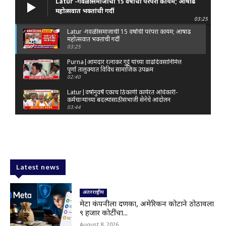
Latur -गवळी समाजाची 15 वर्षांची परंपरा कायम; आषाढ
महोत्सवात भक्तांची गर्दी
03:25
Latur -गवळी समाजाची 15 वर्षांची परंपरा कायम; आषाढ
महोत्सवात भक्तांची गर्दी
03:25
Purna|आमदार रत्नाकर गुट्टे यांच्या वाढदिवसानिमित्त
पूर्णा तालुक्यात विविध सामाजिक उपक्रम
02:40
Latur|वर्षानुवर्षे एकाच ठिकाणी कार्यरत अधिकारी-
कर्मचाऱ्यांच्या बदल्यांसाठी संभाजी सेनेचे आंदोलन
03:44
Nanded|: 'गुंगी गुडिया' वक्तव्यावरून राष्ट्रवादी
आक्रमक; हर्षवर्धन सपकाळांविरोधात जोडे मारो आंदोलन
03:29
Latur|जळकोट तालुक्यात जलस्रोत तुडुंब; पाण्याचा प्रश्न
मिटला, शिवार हिरवाईने नटले
Latest news
01:14
Solapur| मोहोळमध्ये संजय राऊत यांच्या प्रतिमेला
दुग्धाभिषेक
अंतरराष्ट्रीय
01:19
मेटा कंपनीला दणका, अमेरिकन कोर्टाने ठोठावला
९ हजार कोटींचा...
Latur|नांदेड–बिदर महामार्गावरील सिमेंट रस्त्याला मोठ्या
भेगा; अपघाताचा धोका
August 8, 2026