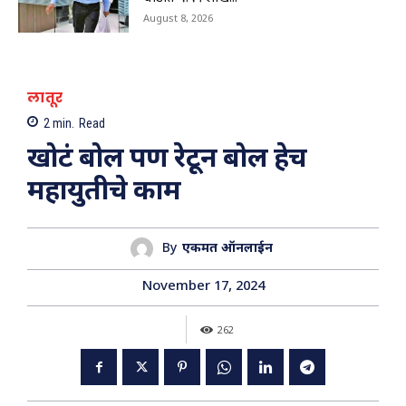
Nanded|हिमायतनगरमध्ये प्रशासनाचा बुलडोझर; उमर
August 8, 2026
चौक अतिक्रमणमुक्त
01:29