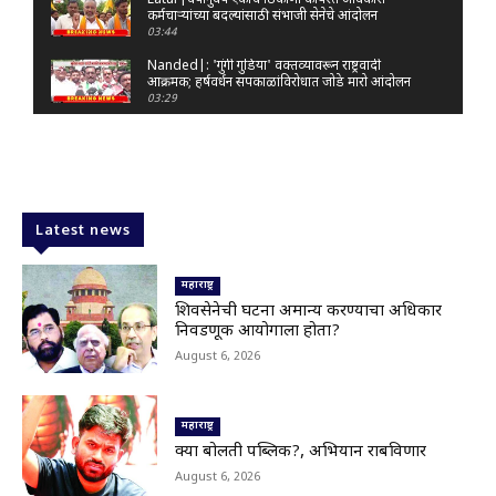
Latur|वर्षानुवर्षे एकाच ठिकाणी कार्यरत अधिकारी-
कर्मचाऱ्यांच्या बदल्यांसाठी संभाजी सेनेचे आंदोलन
03:44
Nanded|: 'गुंगी गुडिया' वक्तव्यावरून राष्ट्रवादी
आक्रमक; हर्षवर्धन सपकाळांविरोधात जोडे मारो आंदोलन
03:29
Latur|जळकोट तालुक्यात जलस्रोत तुडुंब; पाण्याचा प्रश्न
मिटला, शिवार हिरवाईने नटले
01:14
Solapur| मोहोळमध्ये संजय राऊत यांच्या प्रतिमेला
दुग्धाभिषेक
Latest news
01:19
Latur|नांदेड–बिदर महामार्गावरील सिमेंट रस्त्याला मोठ्या
भेगा; अपघाताचा धोका
महाराष्ट्र
00:59
शिवसेनेची घटना अमान्य करण्याचा अधिकार
निवडणूक आयोगाला होता?
Latur|शिवराज पाटील चाकूरकर यांच्या भव्य स्मारकाची
तयारी; चार दिवसांत मोठा निर्णय!
August 6, 2026
03:22
Nanded|धर्मेंद्र प्रधानांच्या राजीनाम्यावर राकेश टिकैतांचे
मोठे वक्तव्य..
महाराष्ट्र
01:30
क्या बोलती पब्लिक?, अभियान राबविणार
Latur|खरीप हंगामावर एल निनोचं सावट; शेतकऱ्यांची
August 6, 2026
नजर आकाशाकडे