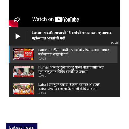
Latur -गवळी समाजाची 15 वर्षांची परंपरा कायम; आषाढ
महोत्सवात भक्तांची गर्दी
03:25
Latur -गवळी समाजाची 15 वर्षांची परंपरा कायम; आषाढ
महोत्सवात भक्तांची गर्दी
03:25
Purna|आमदार रत्नाकर गुट्टे यांच्या वाढदिवसानिमित्त
पूर्णा तालुक्यात विविध सामाजिक उपक्रम
02:40
Latur|वर्षानुवर्षे एकाच ठिकाणी कार्यरत अधिकारी-
कर्मचाऱ्यांच्या बदल्यांसाठी संभाजी सेनेचे आंदोलन
03:44
Nanded|: 'गुंगी गुडिया' वक्तव्यावरून राष्ट्रवादी
आक्रमक; हर्षवर्धन सपकाळांविरोधात जोडे मारो आंदोलन
03:29
Latur|जळकोट तालुक्यात जलस्रोत तुडुंब; पाण्याचा प्रश्न
मिटला, शिवार हिरवाईने नटले
Latest news
01:14