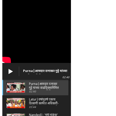
Purna|आमदार रत्नाकर गुट्टे यांच्या
वाढदिवसानिमित्त पूर्णा तालुक्यात
02:40
विविध सामाजिक उपक्रम
Purna|आमदार रत्नाकर
गुट्टे यांच्या वाढदिवसानिमित्त
पूर्णा तालुक्यात विविध
02:40
सामाजिक उपक्रम
Latur|वर्षानुवर्षे एकाच
ठिकाणी कार्यरत अधिकारी-
कर्मचाऱ्यांच्या बदल्यांसाठी
03:44
संभाजी सेनेचे आंदोलन
Nanded|: 'गुंगी गुडिया'