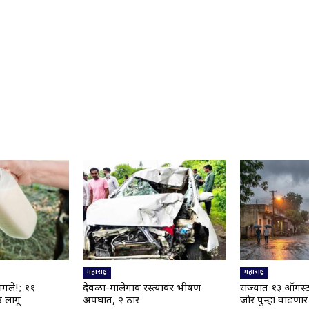
महाराष्ट्र
महाराष्ट्र
ागले!; ११
देवळा-मालेगाव रस्त्यावर भीषण
राज्यात १३ ऑगस्
 लागू
अपघात, २ ठार
जोर पुन्हा वाढणार