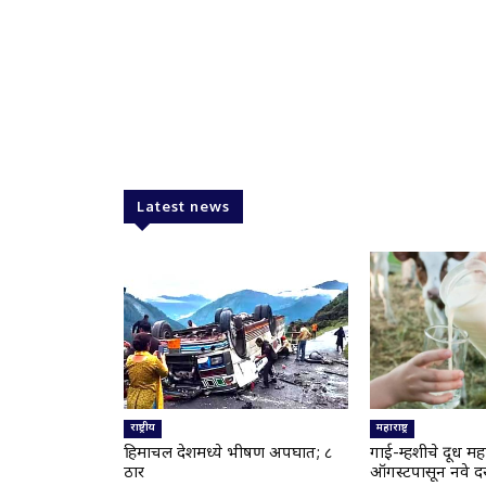
Latest news
राष्ट्रीय
महाराष्ट्र
हिमाचल प्रदेशमध्ये भीषण अपघात; ८
गाई-म्हशीचे दूध मह
ठार
ऑगस्टपासून नवे दर