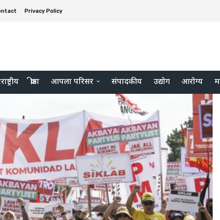
ontact
Privacy Policy
ाष्ट्रीय
क्रीडा
आपला परिसर
संपादकीय
उद्योग
आरोग्य
म