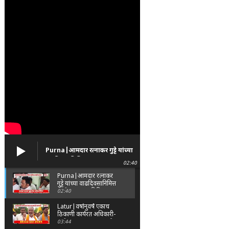
Purna|आमदार रत्नाकर गुट्टे यांच्या
वाढदिवसानिमित्त पूर्णा तालुक्यात
02:40
विविध सामाजिक उपक्रम
Purna|आमदार रत्नाकर
गुट्टे यांच्या वाढदिवसानिमित्त
पूर्णा तालुक्यात विविध
02:40
सामाजिक उपक्रम
Latur|वर्षानुवर्षे एकाच
ठिकाणी कार्यरत अधिकारी-
कर्मचाऱ्यांच्या बदल्यांसाठी
03:44