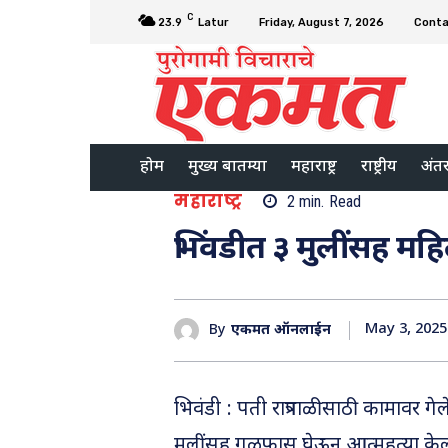
C
23.9
Latur
Friday, August 7, 2026
Conta
होम
मुख्य बातम्या
महाराष्ट्र
राष्ट्रीय
अंतरर
महाराष्ट्र
2
min.
Read
भिंवडीत ३ मुलींसह महि
May 3, 2025
By
एकमत ऑनलाईन
भिवंडी : पती रात्रपाळीसाठी कामावर 
मुलींसह गळफास घेऊन आत्महत्या क