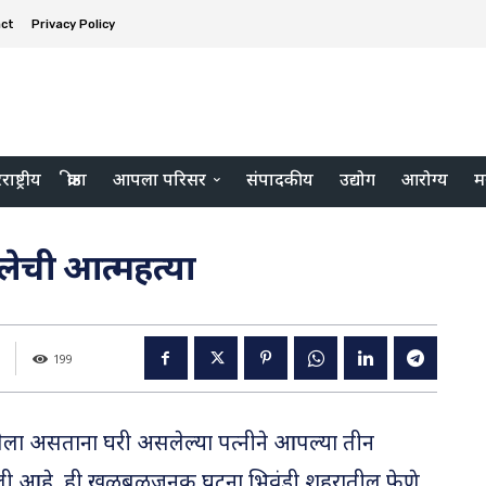
ct
Privacy Policy
ाष्ट्रीय
क्रीडा
आपला परिसर
संपादकीय
उद्योग
आरोग्य
म
लेची आत्महत्या
199
गेलेला असताना घरी असलेल्या पत्नीने आपल्या तीन
ेली आहे. ही खळबळजनक घटना भिवंडी शहरातील फेणे