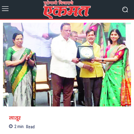
लातूर
2
min.
Read