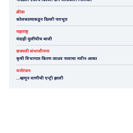
नांदेडात एकाच दिवशी दोन अधिकारी निलंबित
क्रीडा
कोलकात्याकडून दिल्ली पराभूत
महाराष्ट्र
यंदाही मुलींचीच बाजी
छत्रपती संभाजीनगर
कृषी विभागात किरण जाधव नावाचा नवीन आका
मनोरंजन
…म्हणून वाणीची एन्ट्री झाली