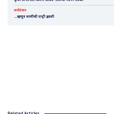
कृषी विभागात किरण जाधव नावाचा नवीन आका
मनोरंजन
…म्हणून वाणीची एन्ट्री झाली
Related Articles