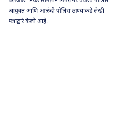
बैलजोडी निवड समितीने पिंपरी-चिंचवडचे पोलिस
आयुक्त आणि आळंदी पोलिस ठाण्याकडे लेखी
पत्राद्वारे केली आहे.