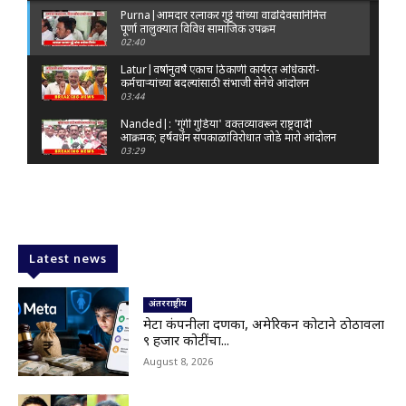
Purna|आमदार रत्नाकर गुट्टे यांच्या वाढदिवसानिमित्त
पूर्णा तालुक्यात विविध सामाजिक उपक्रम
02:40
Latur|वर्षानुवर्षे एकाच ठिकाणी कार्यरत अधिकारी-
कर्मचाऱ्यांच्या बदल्यांसाठी संभाजी सेनेचे आंदोलन
03:44
Nanded|: 'गुंगी गुडिया' वक्तव्यावरून राष्ट्रवादी
आक्रमक; हर्षवर्धन सपकाळांविरोधात जोडे मारो आंदोलन
03:29
Latur|जळकोट तालुक्यात जलस्रोत तुडुंब; पाण्याचा प्रश्न
मिटला, शिवार हिरवाईने नटले
01:14
Solapur| मोहोळमध्ये संजय राऊत यांच्या प्रतिमेला
दुग्धाभिषेक
Latest news
01:19
Latur|नांदेड–बिदर महामार्गावरील सिमेंट रस्त्याला मोठ्या
भेगा; अपघाताचा धोका
अंतरराष्ट्रीय
00:59
मेटा कंपनीला दणका, अमेरिकन कोर्टाने ठोठावला
९ हजार कोटींचा...
Latur|शिवराज पाटील चाकूरकर यांच्या भव्य स्मारकाची
तयारी; चार दिवसांत मोठा निर्णय!
August 8, 2026
03:22
Nanded|धर्मेंद्र प्रधानांच्या राजीनाम्यावर राकेश टिकैतांचे