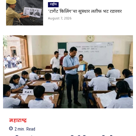
चौक अतिक्रमणमुक्त
राष्ट्रीय
01:29
‘टार्गेट किलिंग’चा सूत्रधार लतीफ भट रडारवर
Viral Video: सहस्त्रकुंड धबधब्याचा मन मोहून टाकणारा
August 7, 2026
ड्रोन व्ह्यू
01:28