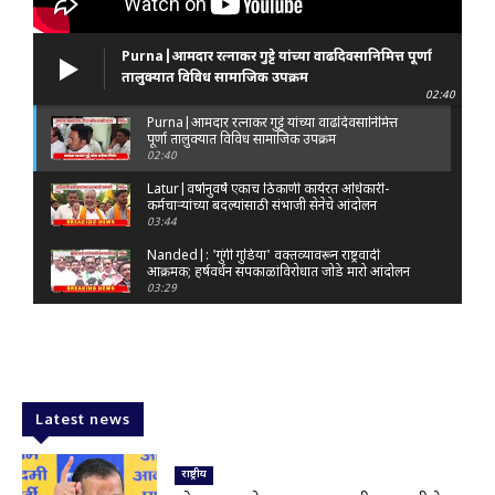
Purna|आमदार रत्नाकर गुट्टे यांच्या वाढदिवसानिमित्त पूर्णा
तालुक्यात विविध सामाजिक उपक्रम
02:40
Purna|आमदार रत्नाकर गुट्टे यांच्या वाढदिवसानिमित्त
पूर्णा तालुक्यात विविध सामाजिक उपक्रम
02:40
Latur|वर्षानुवर्षे एकाच ठिकाणी कार्यरत अधिकारी-
कर्मचाऱ्यांच्या बदल्यांसाठी संभाजी सेनेचे आंदोलन
03:44
Nanded|: 'गुंगी गुडिया' वक्तव्यावरून राष्ट्रवादी
आक्रमक; हर्षवर्धन सपकाळांविरोधात जोडे मारो आंदोलन
03:29
Latur|जळकोट तालुक्यात जलस्रोत तुडुंब; पाण्याचा प्रश्न
मिटला, शिवार हिरवाईने नटले
01:14
Solapur| मोहोळमध्ये संजय राऊत यांच्या प्रतिमेला
दुग्धाभिषेक
Latest news
01:19
Latur|नांदेड–बिदर महामार्गावरील सिमेंट रस्त्याला मोठ्या
भेगा; अपघाताचा धोका
राष्ट्रीय
00:59