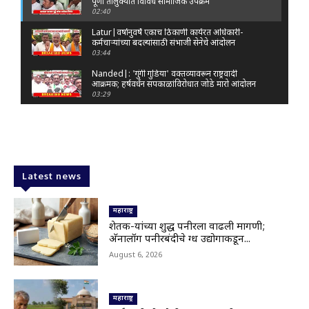
पूर्णा तालुक्यात विविध सामाजिक उपक्रम
02:40
Latur|वर्षानुवर्षे एकाच ठिकाणी कार्यरत अधिकारी-
कर्मचाऱ्यांच्या बदल्यांसाठी संभाजी सेनेचे आंदोलन
03:44
Nanded|: 'गुंगी गुडिया' वक्तव्यावरून राष्ट्रवादी
आक्रमक; हर्षवर्धन सपकाळांविरोधात जोडे मारो आंदोलन
03:29
Latur|जळकोट तालुक्यात जलस्रोत तुडुंब; पाण्याचा प्रश्न
मिटला, शिवार हिरवाईने नटले
01:14
Solapur| मोहोळमध्ये संजय राऊत यांच्या प्रतिमेला
दुग्धाभिषेक
Latest news
01:19
Latur|नांदेड–बिदर महामार्गावरील सिमेंट रस्त्याला मोठ्या
भेगा; अपघाताचा धोका
महाराष्ट्र
00:59
शेतक-यांच्या शुद्ध पनीरला वाढली मागणी;
अ‍ॅनालॉग पनीरबंदीचे दुग्ध उद्योगाकडून...
Latur|शिवराज पाटील चाकूरकर यांच्या भव्य स्मारकाची
तयारी; चार दिवसांत मोठा निर्णय!
August 6, 2026
03:22
Nanded|धर्मेंद्र प्रधानांच्या राजीनाम्यावर राकेश टिकैतांचे
मोठे वक्तव्य..
महाराष्ट्र
01:30