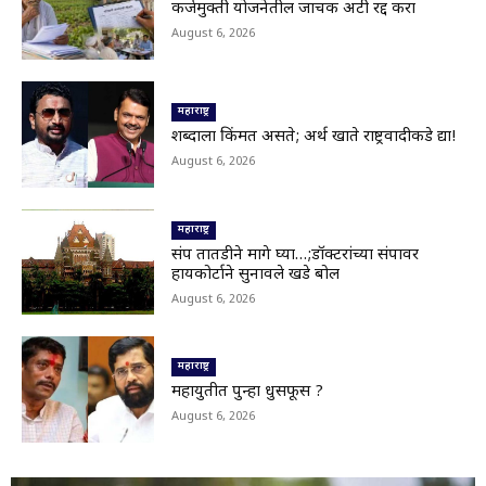
कर्जमुक्ती योजनेतील जाचक अटी रद्द करा
Latur|खरीप हंगामावर एल निनोचं सावट; शेतकऱ्यांची
August 6, 2026
नजर आकाशाकडे
02:40
Latur|बोगस खत विकणाऱ्यांविरोधात शेतकऱ्यांचा एल्गार
04:25
महाराष्ट्र
शब्दाला किंमत असते; अर्थ खाते राष्ट्रवादीकडे द्या!
Parbhani|परभणी-गंगाखेड महामार्गाच्या दर्जावर
August 6, 2026
प्रश्नचिन्ह;202 कोटी खर्च करूनही महामार्गाची दुरवस्था
01:21
Nanded|नांदेड हादरलं! दहावीतील विद्यार्थ्याचा
महाराष्ट्र
वर्गमित्रावर चाकू हल्ला
02:10
संप तातडीने मागे घ्या…;डॉक्टरांच्या संपावर
हायकोर्टाने सुनावले खडे बोल
भूम तालुक्यातील आंबी जयवंतनगर मार्ग बंद;देवगावरोड
वरील पूल गेला वाहून,अनेक गावांचा संपर्क तुटला
August 6, 2026
00:17
Nanded|हिमायतनगरमध्ये प्रशासनाचा बुलडोझर; उमर
चौक अतिक्रमणमुक्त
महाराष्ट्र
01:29
महायुतीत पुन्हा धुसफूस ?
Viral Video: सहस्त्रकुंड धबधब्याचा मन मोहून टाकणारा
August 6, 2026
ड्रोन व्ह्यू
01:28