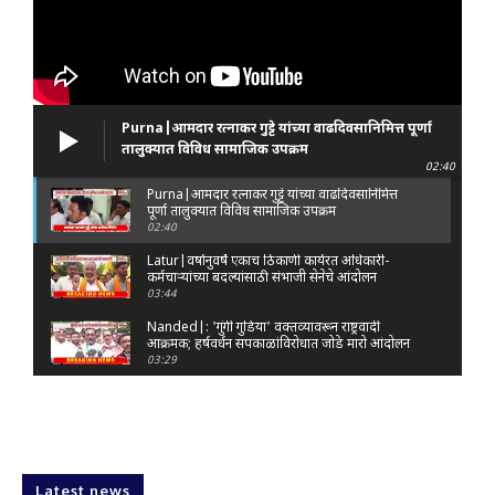
Purna|आमदार रत्नाकर गुट्टे यांच्या वाढदिवसानिमित्त पूर्णा
तालुक्यात विविध सामाजिक उपक्रम
02:40
Purna|आमदार रत्नाकर गुट्टे यांच्या वाढदिवसानिमित्त
पूर्णा तालुक्यात विविध सामाजिक उपक्रम
02:40
Latur|वर्षानुवर्षे एकाच ठिकाणी कार्यरत अधिकारी-
कर्मचाऱ्यांच्या बदल्यांसाठी संभाजी सेनेचे आंदोलन
03:44
Nanded|: 'गुंगी गुडिया' वक्तव्यावरून राष्ट्रवादी
आक्रमक; हर्षवर्धन सपकाळांविरोधात जोडे मारो आंदोलन
03:29
Latur|जळकोट तालुक्यात जलस्रोत तुडुंब; पाण्याचा प्रश्न
मिटला, शिवार हिरवाईने नटले
01:14
Solapur| मोहोळमध्ये संजय राऊत यांच्या प्रतिमेला
दुग्धाभिषेक
Latest news
01:19