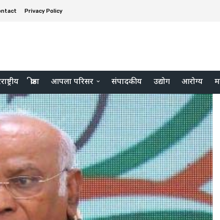
ontact
Privacy Policy
ाष्ट्रीय
क्रीडा
आपला परिसर
संपादकीय
उद्योग
आरोग्य
म