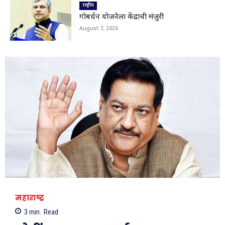
चौक अतिक्रमणमुक्त
राष्ट्रीय
01:29
गोबर्धन योजनेला केंद्राची मंजुरी
Viral Video: सहस्त्रकुंड धबधब्याचा मन मोहून टाकणारा
August 7, 2026
ड्रोन व्ह्यू
01:28