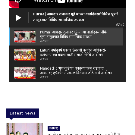
Purna|आमदार रत्नाकर गुट्टे यांच्या वाढदिवसानिमित्त पूर्णा
तालुक्यात विविध सामाजिक उपक्रम
02:40
Purna|आमदार रत्नाकर गुट्टे यांच्या वाढदिवसानिमित्त
पूर्णा तालुक्यात विविध सामाजिक उपक्रम
02:40
Latur|वर्षानुवर्षे एकाच ठिकाणी कार्यरत अधिकारी-
कर्मचाऱ्यांच्या बदल्यांसाठी संभाजी सेनेचे आंदोलन
03:44
Nanded|: 'गुंगी गुडिया' वक्तव्यावरून राष्ट्रवादी
आक्रमक; हर्षवर्धन सपकाळांविरोधात जोडे मारो आंदोलन
03:29
Latur|जळकोट तालुक्यात जलस्रोत तुडुंब; पाण्याचा प्रश्न
मिटला, शिवार हिरवाईने नटले
01:14
Solapur| मोहोळमध्ये संजय राऊत यांच्या प्रतिमेला
दुग्धाभिषेक
Latest news
01:19
Latur|नांदेड–बिदर महामार्गावरील सिमेंट रस्त्याला मोठ्या
भेगा; अपघाताचा धोका
महाराष्ट्र
00:59