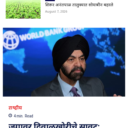
01:29
शिरूर अनंतपाळ तालुक्यात सोयाबीन बहरले
Viral Video: सहस्त्रकुंड धबधब्याचा मन मोहून टाकणारा
August 7, 2026
ड्रोन व्ह्यू
01:28