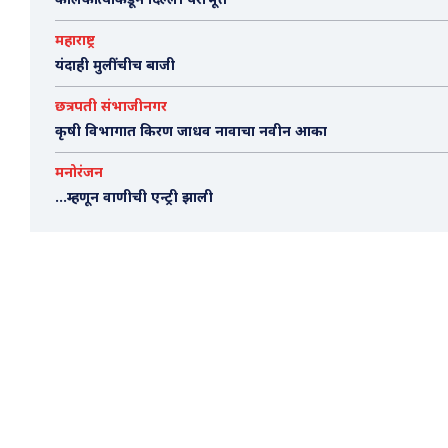
कोलकात्याकडून दिल्ली पराभूत
महाराष्ट्र
यंदाही मुलींचीच बाजी
छत्रपती संभाजीनगर
कृषी विभागात किरण जाधव नावाचा नवीन आका
मनोरंजन
…म्हणून वाणीची एन्ट्री झाली