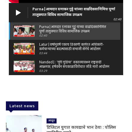
Purna|आमदार रत्नाकर गुट्टे यांच्या वाढदिवसानिमित्त पूर्णा
तालुक्यात विविध सामाजिक उपक्रम
02:40
Purna|आमदार रत्नाकर गुट्टे यांच्या वाढदिवसानिमित्त
पूर्णा तालुक्यात विविध सामाजिक उपक्रम
02:40
Latur|वर्षानुवर्षे एकाच ठिकाणी कार्यरत अधिकारी-
कर्मचाऱ्यांच्या बदल्यांसाठी संभाजी सेनेचे आंदोलन
03:44
Nanded|: 'गुंगी गुडिया' वक्तव्यावरून राष्ट्रवादी
आक्रमक; हर्षवर्धन सपकाळांविरोधात जोडे मारो आंदोलन
03:29
Latur|जळकोट तालुक्यात जलस्रोत तुडुंब; पाण्याचा प्रश्न
मिटला, शिवार हिरवाईने नटले
01:14
Solapur| मोहोळमध्ये संजय राऊत यांच्या प्रतिमेला
दुग्धाभिषेक
Latest news
01:19
Latur|नांदेड–बिदर महामार्गावरील सिमेंट रस्त्याला मोठ्या
भेगा; अपघाताचा धोका
लातूर
00:59
डिजिटल युगात कायद्याचे भान ठेवा : पोलिस