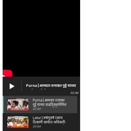
Purna|आमदार रत्नाकर गुट्टे यांच्या
वाढदिवसानिमित्त पूर्णा तालुक्यात
02:40
विविध सामाजिक उपक्रम
Purna|आमदार रत्नाकर
गुट्टे यांच्या वाढदिवसानिमित्त
पूर्णा तालुक्यात विविध
02:40
सामाजिक उपक्रम
Latur|वर्षानुवर्षे एकाच
ठिकाणी कार्यरत अधिकारी-
कर्मचाऱ्यांच्या बदल्यांसाठी
03:44