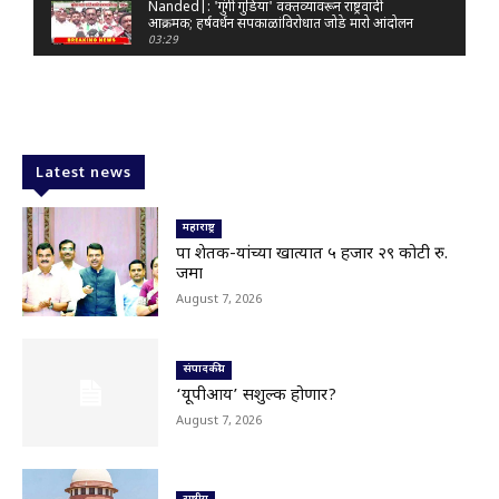
Nanded|: 'गुंगी गुडिया' वक्तव्यावरून राष्ट्रवादी
आक्रमक; हर्षवर्धन सपकाळांविरोधात जोडे मारो आंदोलन
03:29
Latur|जळकोट तालुक्यात जलस्रोत तुडुंब; पाण्याचा प्रश्न
मिटला, शिवार हिरवाईने नटले
01:14
Solapur| मोहोळमध्ये संजय राऊत यांच्या प्रतिमेला
दुग्धाभिषेक
Latest news
01:19
Latur|नांदेड–बिदर महामार्गावरील सिमेंट रस्त्याला मोठ्या
भेगा; अपघाताचा धोका
महाराष्ट्र
00:59
पात्र शेतक-यांच्या खात्यात ५ हजार २९ कोटी रु.
जमा
Latur|शिवराज पाटील चाकूरकर यांच्या भव्य स्मारकाची
तयारी; चार दिवसांत मोठा निर्णय!
August 7, 2026
03:22
Nanded|धर्मेंद्र प्रधानांच्या राजीनाम्यावर राकेश टिकैतांचे
मोठे वक्तव्य..
संपादकीय
01:30
‘यूपीआय’ सशुल्क होणार?
Latur|खरीप हंगामावर एल निनोचं सावट; शेतकऱ्यांची
August 7, 2026
नजर आकाशाकडे
02:40
Latur|बोगस खत विकणाऱ्यांविरोधात शेतकऱ्यांचा एल्गार
04:25