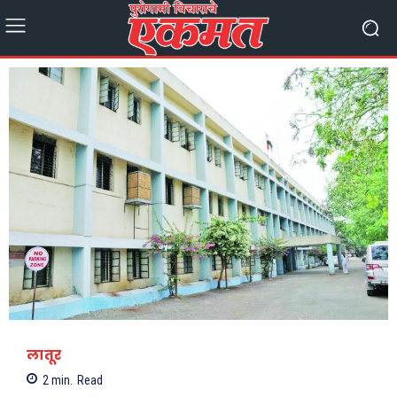
लातूर
2
min.
Read