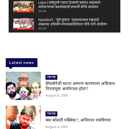
Latur|वर्षानुवर्षे एकाच ठिकाणी कार्यरत अधिकारी-
कर्मचाऱ्यांच्या बदल्यांसाठी संभाजी सेनेचे आंदोलन
03:44
Nanded|: 'गुंगी गुडिया' वक्तव्यावरून राष्ट्रवादी
आक्रमक; हर्षवर्धन सपकाळांविरोधात जोडे मारो आंदोलन
03:29
Latur|जळकोट तालुक्यात जलस्रोत तुडुंब; पाण्याचा प्रश्न
मिटला, शिवार हिरवाईने नटले
01:14
Solapur| मोहोळमध्ये संजय राऊत यांच्या प्रतिमेला
दुग्धाभिषेक
Latest news
01:19
Latur|नांदेड–बिदर महामार्गावरील सिमेंट रस्त्याला मोठ्या
भेगा; अपघाताचा धोका
महाराष्ट्र
00:59
शिवसेनेची घटना अमान्य करण्याचा अधिकार
निवडणूक आयोगाला होता?
Latur|शिवराज पाटील चाकूरकर यांच्या भव्य स्मारकाची
तयारी; चार दिवसांत मोठा निर्णय!
August 6, 2026
03:22
Nanded|धर्मेंद्र प्रधानांच्या राजीनाम्यावर राकेश टिकैतांचे
मोठे वक्तव्य..
महाराष्ट्र
01:30
क्या बोलती पब्लिक?, अभियान राबविणार
Latur|खरीप हंगामावर एल निनोचं सावट; शेतकऱ्यांची
August 6, 2026
नजर आकाशाकडे