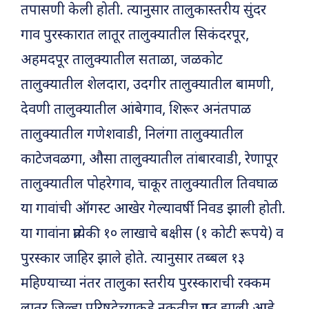
तपासणी केली होती. त्यानुसार तालुकास्तरीय सुंदर
गाव पुरस्कारात लातूर तालुक्यातील सिकंदरपूर,
अहमदपूर तालुक्यातील सताळा, जळकोट
तालुक्यातील शेलदारा, उदगीर तालुक्यातील बामणी,
देवणी तालुक्यातील आंबेगाव, शिरूर अनंतपाळ
तालुक्यातील गणेशवाडी, निलंगा तालुक्यातील
काटेजवळगा, औसा तालुक्यातील तांबारवाडी, रेणापूर
तालुक्यातील पोहरेगाव, चाकूर तालुक्यातील तिवघाळ
या गावांची ऑगस्ट आखेर गेल्यावर्षी निवड झाली होती.
या गावांना प्रत्येकी १० लाखाचे बक्षीस (१ कोटी रूपये) व
पुरस्कार जाहिर झाले होते. त्यानुसार तब्बल १३
महिण्याच्या नंतर तालुका स्तरीय पुरस्काराची रक्कम
लातूर जिल्हा परिषदेच्याकडे नुकतीच प्राप्त झाली आहे.