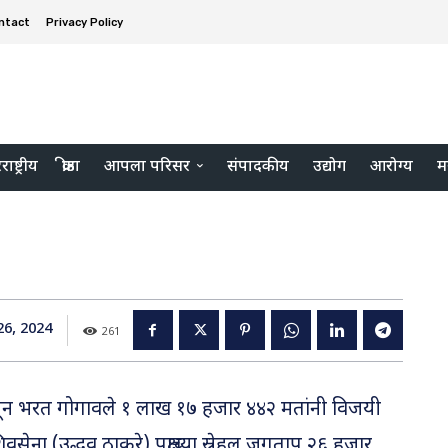
ntact
Privacy Policy
ाष्ट्रीय
क्रीडा
आपला परिसर
संपादकीय
उद्योग
आरोग्य
म
6, 2024
261
ून भरत गोगावले १ लाख १७ हजार ४४२ मतांनी विजयी
िवसेना (उद्धव ठाकरे) पक्षाच्या स्रेहल जगताप २६ हजार