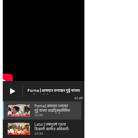
Purna|आमदार रत्नाकर गुट्टे यांच्या
वाढदिवसानिमित्त पूर्णा तालुक्यात
02:40
विविध सामाजिक उपक्रम
Purna|आमदार रत्नाकर
गुट्टे यांच्या वाढदिवसानिमित्त
पूर्णा तालुक्यात विविध
02:40
सामाजिक उपक्रम
Latur|वर्षानुवर्षे एकाच
ठिकाणी कार्यरत अधिकारी-
कर्मचाऱ्यांच्या बदल्यांसाठी
03:44