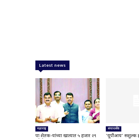
Latest news
महाराष्ट्र
संपादकीय
पात्र शेतक-यांच्या खात्यात ५ हजार २९
‘यूपीआय’ सशुल्क 