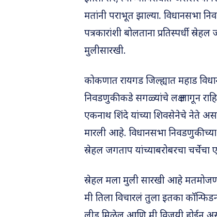
मतांनी पराभूत झाल्या. विधानसभा नि
पत्रकारांशी बोलताना प्रतिस्पर्धी स्रेह
मुलीसारखी.
कोकणात रायगड जिल्ह्यात महाड विधा
निवडणुकीकडे सगळ्यांचे लक्ष लागून राह
एकनाथ शिंदे यांच्या शिवसेनेचे नेते 
मारली आहे. विधानसभा निवडणुकीच्य
स्रेहल जगताप यांच्याबरोबरचा चर्चेचा
स्रेहल मला मुली सारखी आहे मतमोजणी
मी तिला विचारलं तुला इतका कॉन्फिडन
लीड मिळेल आणि मी विजयी होईन असं आ