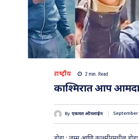
राष्ट्रीय
2
min.
Read
काश्मिरात आप आमद
September 
By
एकमत ऑनलाईन
डोडा : जम्मू आणि काश्मीरमधील डोड