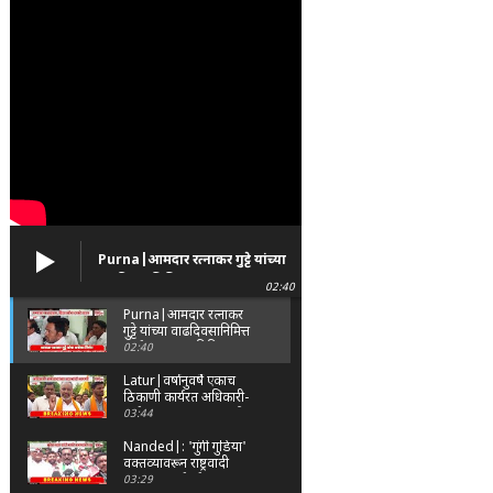
Purna|आमदार रत्नाकर गुट्टे यांच्या
वाढदिवसानिमित्त पूर्णा तालुक्यात
02:40
विविध सामाजिक उपक्रम
Purna|आमदार रत्नाकर
गुट्टे यांच्या वाढदिवसानिमित्त
पूर्णा तालुक्यात विविध
02:40
सामाजिक उपक्रम
Latur|वर्षानुवर्षे एकाच
ठिकाणी कार्यरत अधिकारी-
कर्मचाऱ्यांच्या बदल्यांसाठी
03:44
संभाजी सेनेचे आंदोलन
Nanded|: 'गुंगी गुडिया'
वक्तव्यावरून राष्ट्रवादी
आक्रमक; हर्षवर्धन
03:29