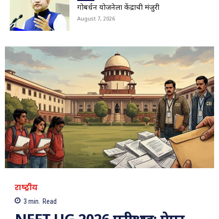
01:29
गोबर्धन योजनेला केंद्राची मंजुरी
Viral Video: सहस्त्रकुंड धबधब्याचा मन मोहून टाकणारा
August 7, 2026
ड्रोन व्ह्यू
01:28