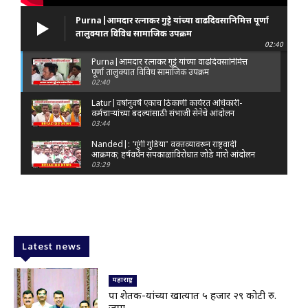
Purna|आमदार रत्नाकर गुट्टे यांच्या वाढदिवसानिमित्त पूर्णा
तालुक्यात विविध सामाजिक उपक्रम
02:40
Purna|आमदार रत्नाकर गुट्टे यांच्या वाढदिवसानिमित्त
पूर्णा तालुक्यात विविध सामाजिक उपक्रम
02:40
Latur|वर्षानुवर्षे एकाच ठिकाणी कार्यरत अधिकारी-
कर्मचाऱ्यांच्या बदल्यांसाठी संभाजी सेनेचे आंदोलन
03:44
Nanded|: 'गुंगी गुडिया' वक्तव्यावरून राष्ट्रवादी
आक्रमक; हर्षवर्धन सपकाळांविरोधात जोडे मारो आंदोलन
03:29
Latur|जळकोट तालुक्यात जलस्रोत तुडुंब; पाण्याचा प्रश्न
मिटला, शिवार हिरवाईने नटले
01:14
Solapur| मोहोळमध्ये संजय राऊत यांच्या प्रतिमेला
दुग्धाभिषेक
Latest news
01:19
Latur|नांदेड–बिदर महामार्गावरील सिमेंट रस्त्याला मोठ्या
भेगा; अपघाताचा धोका
महाराष्ट्र
00:59
पात्र शेतक-यांच्या खात्यात ५ हजार २९ कोटी रु.