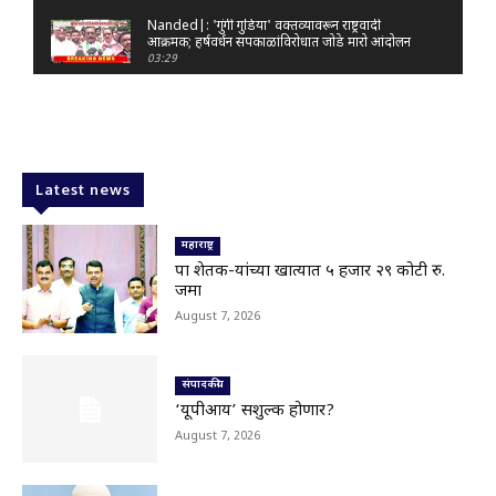
Nanded|: 'गुंगी गुडिया' वक्तव्यावरून राष्ट्रवादी
आक्रमक; हर्षवर्धन सपकाळांविरोधात जोडे मारो आंदोलन
03:29
Latur|जळकोट तालुक्यात जलस्रोत तुडुंब; पाण्याचा प्रश्न
मिटला, शिवार हिरवाईने नटले
01:14
Solapur| मोहोळमध्ये संजय राऊत यांच्या प्रतिमेला
दुग्धाभिषेक
Latest news
01:19
Latur|नांदेड–बिदर महामार्गावरील सिमेंट रस्त्याला मोठ्या
भेगा; अपघाताचा धोका
महाराष्ट्र
00:59
पात्र शेतक-यांच्या खात्यात ५ हजार २९ कोटी रु.
जमा
Latur|शिवराज पाटील चाकूरकर यांच्या भव्य स्मारकाची
तयारी; चार दिवसांत मोठा निर्णय!
August 7, 2026
03:22
Nanded|धर्मेंद्र प्रधानांच्या राजीनाम्यावर राकेश टिकैतांचे
मोठे वक्तव्य..
संपादकीय
01:30
‘यूपीआय’ सशुल्क होणार?
Latur|खरीप हंगामावर एल निनोचं सावट; शेतकऱ्यांची
August 7, 2026
नजर आकाशाकडे
02:40
Latur|बोगस खत विकणाऱ्यांविरोधात शेतकऱ्यांचा एल्गार