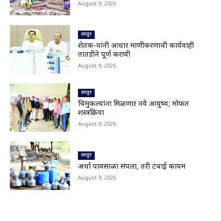
August 9, 2026
मोठे वक्तव्य..
01:30
Latur|खरीप हंगामावर एल निनोचं सावट; शेतकऱ्यांची
लातूर
नजर आकाशाकडे
02:40
शेतक-यांनी आधार प्रमाणीकरणाची कार्यवाही
तातडीने पूर्ण करावी
Latur|बोगस खत विकणाऱ्यांविरोधात शेतकऱ्यांचा एल्गार
04:25
August 9, 2026
Parbhani|परभणी-गंगाखेड महामार्गाच्या दर्जावर
लातूर
प्रश्नचिन्ह;202 कोटी खर्च करूनही महामार्गाची दुरवस्था
01:21
चिमुकल्यांना मिळणार नवे आयुष्य; मोफत
शस्त्रक्रिया
Nanded|नांदेड हादरलं! दहावीतील विद्यार्थ्याचा
वर्गमित्रावर चाकू हल्ला
August 9, 2026
02:10
भूम तालुक्यातील आंबी जयवंतनगर मार्ग बंद;देवगावरोड
वरील पूल गेला वाहून,अनेक गावांचा संपर्क तुटला
लातूर
00:17
अर्धा पावसाळा संपला, तरी टंचाई कायम
Nanded|हिमायतनगरमध्ये प्रशासनाचा बुलडोझर; उमर
August 9, 2026
चौक अतिक्रमणमुक्त
01:29