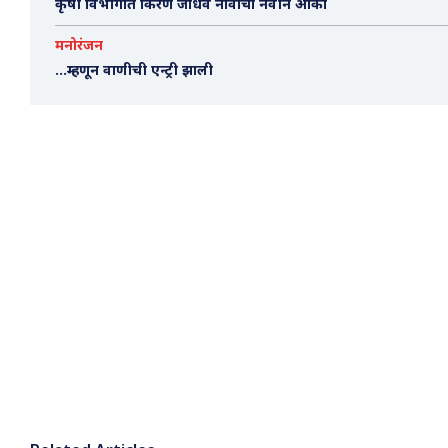
कृषी विभागात किरण जाधव नावाचा नवीन आका
मनोरंजन
…म्हणून वाणीची एन्ट्री झाली