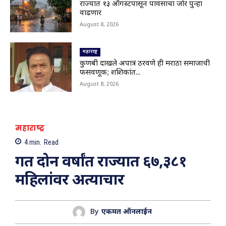
02:10
राज्यात १३ ऑगस्टपासून पावसाचा जोर पुन्हा
वाढणार
भूम तालुक्यातील आंबी जयवंतनगर मार्ग बंद;देवगावरोड
वरील पूल गेला वाहून,अनेक गावांचा संपर्क तुटला
August 8, 2026
00:17
Nanded|हिमायतनगरमध्ये प्रशासनाचा बुलडोझर; उमर
महाराष्ट्र
चौक अतिक्रमणमुक्त
01:29
कुणबी दाखले अपात्र ठरवणे ही मराठा समाजाची
फसवणूक; शशिकांत...
Viral Video: सहस्त्रकुंड धबधब्याचा मन मोहून टाकणारा
August 8, 2026
ड्रोन व्ह्यू
01:28