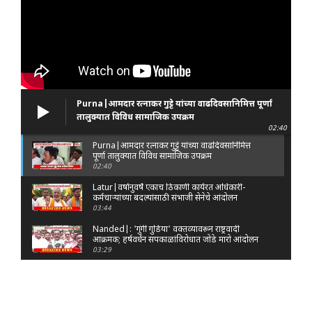
Purna|आमदार रत्नाकर गुट्टे यांच्या वाढदिवसानिमित्त पूर्णा
तालुक्यात विविध सामाजिक उपक्रम
02:40
Purna|आमदार रत्नाकर गुट्टे यांच्या वाढदिवसानिमित्त
पूर्णा तालुक्यात विविध सामाजिक उपक्रम
02:40
Latur|वर्षानुवर्षे एकाच ठिकाणी कार्यरत अधिकारी-
कर्मचाऱ्यांच्या बदल्यांसाठी संभाजी सेनेचे आंदोलन
03:44
Nanded|: 'गुंगी गुडिया' वक्तव्यावरून राष्ट्रवादी
आक्रमक; हर्षवर्धन सपकाळांविरोधात जोडे मारो आंदोलन
03:29
Latur|जळकोट तालुक्यात जलस्रोत तुडुंब; पाण्याचा प्रश्न
मिटला, शिवार हिरवाईने नटले
01:14