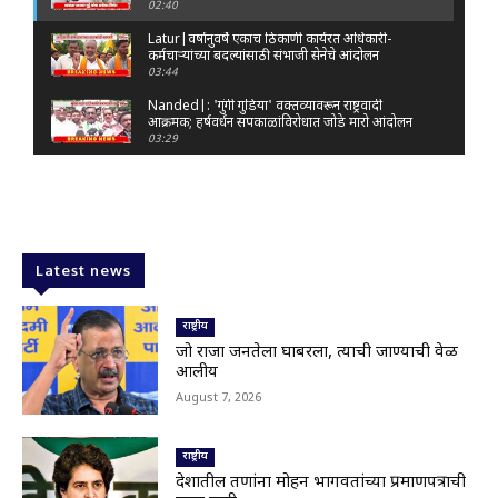
02:40
Latur|वर्षानुवर्षे एकाच ठिकाणी कार्यरत अधिकारी-
कर्मचाऱ्यांच्या बदल्यांसाठी संभाजी सेनेचे आंदोलन
03:44
Nanded|: 'गुंगी गुडिया' वक्तव्यावरून राष्ट्रवादी
आक्रमक; हर्षवर्धन सपकाळांविरोधात जोडे मारो आंदोलन
03:29
Latur|जळकोट तालुक्यात जलस्रोत तुडुंब; पाण्याचा प्रश्न
मिटला, शिवार हिरवाईने नटले
01:14
Solapur| मोहोळमध्ये संजय राऊत यांच्या प्रतिमेला
दुग्धाभिषेक
Latest news
01:19
Latur|नांदेड–बिदर महामार्गावरील सिमेंट रस्त्याला मोठ्या
भेगा; अपघाताचा धोका
राष्ट्रीय
00:59
जो राजा जनतेला घाबरला, त्याची जाण्याची वेळ
आलीय
Latur|शिवराज पाटील चाकूरकर यांच्या भव्य स्मारकाची
तयारी; चार दिवसांत मोठा निर्णय!
August 7, 2026
03:22
Nanded|धर्मेंद्र प्रधानांच्या राजीनाम्यावर राकेश टिकैतांचे
मोठे वक्तव्य..
राष्ट्रीय
01:30
देशातील तरुणांना मोहन भागवतांच्या प्रमाणपत्राची