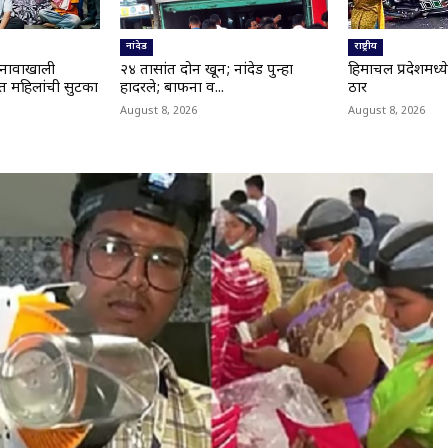
नांदेड
राष्ट्रीय
ा नावाखाली
२४ तासांत दोन खून; नांदेड पुन्हा
हिमाचल प्रदेशमध
त महिलांची सुटका
हादरले; बाफना व...
ठार
August 8, 2026
August 8, 2026