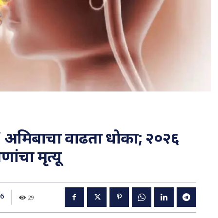
या’ अमिबाचा वाढता धोका; २०२६
ांचा मृत्यू
26
29