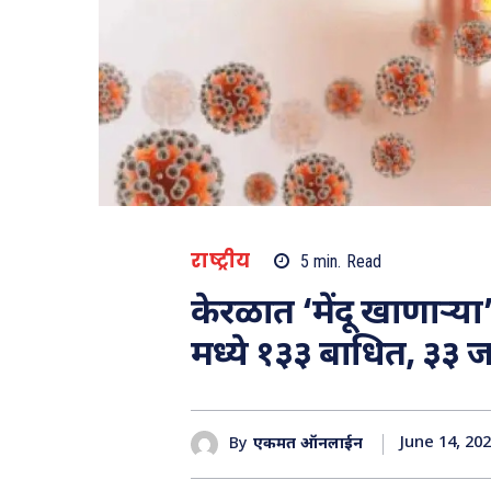
राष्ट्रीय
5
min.
Read
केरळात ‘मेंदू खाणाऱ्
मध्ये १३३ बाधित, ३३ जण
June 14, 20
By
एकमत ऑनलाईन