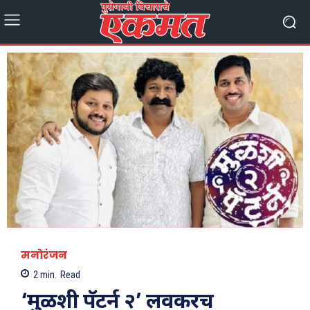
मनोरंजन
2
min.
Read
‘मुळशी पॅटर्न २’ लवकरच