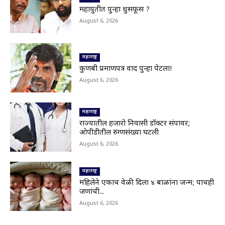
01:30
महायुतीत पुन्हा धुसफूस ?
Latur|खरीप हंगामावर एल निनोचं सावट; शेतकऱ्यांची
August 6, 2026
नजर आकाशाकडे
02:40
Latur|बोगस खत विकणाऱ्यांविरोधात शेतकऱ्यांचा एल्गार
04:25
महाराष्ट्र
कुणबी प्रमाणपत्र वाद पुन्हा पेटला!
Parbhani|परभणी-गंगाखेड महामार्गाच्या दर्जावर
August 6, 2026
प्रश्नचिन्ह;202 कोटी खर्च करूनही महामार्गाची दुरवस्था
01:21
Nanded|नांदेड हादरलं! दहावीतील विद्यार्थ्याचा
महाराष्ट्र
वर्गमित्रावर चाकू हल्ला
02:10
राज्यातील हजारो निवासी डॉक्टर संपावर;
ओपीडीतील रुग्णसंख्या घटली
भूम तालुक्यातील आंबी जयवंतनगर मार्ग बंद;देवगावरोड
वरील पूल गेला वाहून,अनेक गावांचा संपर्क तुटला
August 6, 2026
00:17
Nanded|हिमायतनगरमध्ये प्रशासनाचा बुलडोझर; उमर
महाराष्ट्र
चौक अतिक्रमणमुक्त
01:29
महिलेने एकाच वेळी दिला ४ बाळांना जन्म; पाचही
जणांची...
Viral Video: सहस्त्रकुंड धबधब्याचा मन मोहून टाकणारा
August 6, 2026
ड्रोन व्ह्यू
01:28