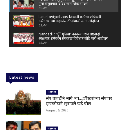
पूर्णा तालुक्यात विविध सामाजिक उपक्रम
02:40
Latur|वर्षानुवर्षे एकाच ठिकाणी कार्यरत अधिकारी-
कर्मचाऱ्यांच्या बदल्यांसाठी संभाजी सेनेचे आंदोलन
03:44
Nanded|: 'गुंगी गुडिया' वक्तव्यावरून राष्ट्रवादी
आक्रमक; हर्षवर्धन सपकाळांविरोधात जोडे मारो आंदोलन
03:29
Latur|जळकोट तालुक्यात जलस्रोत तुडुंब; पाण्याचा प्रश्न
मिटला, शिवार हिरवाईने नटले
01:14
Solapur| मोहोळमध्ये संजय राऊत यांच्या प्रतिमेला
दुग्धाभिषेक
Latest news
01:19
Latur|नांदेड–बिदर महामार्गावरील सिमेंट रस्त्याला मोठ्या
भेगा; अपघाताचा धोका
महाराष्ट्र
00:59
संप तातडीने मागे घ्या…;डॉक्टरांच्या संपावर
हायकोर्टाने सुनावले खडे बोल
Latur|शिवराज पाटील चाकूरकर यांच्या भव्य स्मारकाची
तयारी; चार दिवसांत मोठा निर्णय!
August 6, 2026
03:22
Nanded|धर्मेंद्र प्रधानांच्या राजीनाम्यावर राकेश टिकैतांचे
मोठे वक्तव्य..
महाराष्ट्र