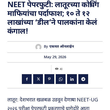
NEET पेपरफुटी: लातूरच्या कोचिंग
माफियांचा पर्दाफाश; १० ते १२
लाखांच्या ‘डील’ने पालकांना केलं
कंगाल!
By
एकमत ऑनलाईन
May 29, 2026
40
लातूर: देशभरात खळबळ उडवून देणाऱ्या NEET-UG
२०२६ परीक्षा पेपरफुटी प्रकरणाचे धागेदोरे आता