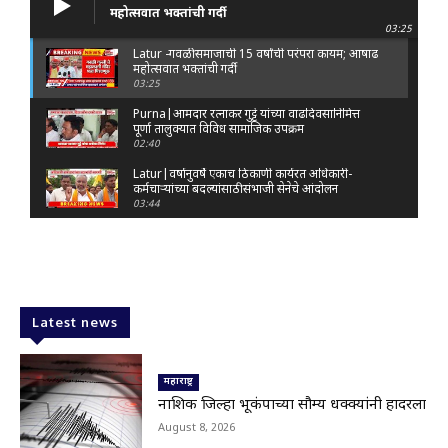
महोत्सवात भक्तांची गर्दी
03:25
Latur -गवळी समाजाची 15 वर्षांची परंपरा कायम; आषाढ
महोत्सवात भक्तांची गर्दी
03:25
Purna|आमदार रत्नाकर गुट्टे यांच्या वाढदिवसानिमित्त
पूर्णा तालुक्यात विविध सामाजिक उपक्रम
02:40
Latur|वर्षानुवर्षे एकाच ठिकाणी कार्यरत अधिकारी-
कर्मचाऱ्यांच्या बदल्यांसाठी संभाजी सेनेचे आंदोलन
03:44
Nanded|: 'गुंगी गुडिया' वक्तव्यावरून राष्ट्रवादी
आक्रमक; हर्षवर्धन सपकाळांविरोधात जोडे मारो आंदोलन
03:29
Latur|जळकोट तालुक्यात जलस्रोत तुडुंब; पाण्याचा प्रश्न
मिटला, शिवार हिरवाईने नटले
Latest news
01:14
Solapur| मोहोळमध्ये संजय राऊत यांच्या प्रतिमेला
दुग्धाभिषेक
महाराष्ट्र
01:19
नाशिक जिल्हा भूकंपाच्या सौम्य धक्क्यांनी हादरला
Latur|नांदेड–बिदर महामार्गावरील सिमेंट रस्त्याला मोठ्या
August 8, 2026
भेगा; अपघाताचा धोका
00:59