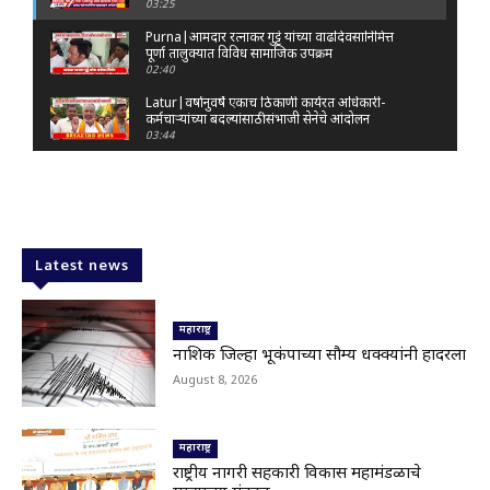
03:25
Purna|आमदार रत्नाकर गुट्टे यांच्या वाढदिवसानिमित्त
पूर्णा तालुक्यात विविध सामाजिक उपक्रम
02:40
Latur|वर्षानुवर्षे एकाच ठिकाणी कार्यरत अधिकारी-
कर्मचाऱ्यांच्या बदल्यांसाठी संभाजी सेनेचे आंदोलन
03:44
Nanded|: 'गुंगी गुडिया' वक्तव्यावरून राष्ट्रवादी
आक्रमक; हर्षवर्धन सपकाळांविरोधात जोडे मारो आंदोलन
03:29
Latur|जळकोट तालुक्यात जलस्रोत तुडुंब; पाण्याचा प्रश्न
मिटला, शिवार हिरवाईने नटले
Latest news
01:14
Solapur| मोहोळमध्ये संजय राऊत यांच्या प्रतिमेला
दुग्धाभिषेक
महाराष्ट्र
01:19
नाशिक जिल्हा भूकंपाच्या सौम्य धक्क्यांनी हादरला
Latur|नांदेड–बिदर महामार्गावरील सिमेंट रस्त्याला मोठ्या
August 8, 2026
भेगा; अपघाताचा धोका
00:59
Latur|शिवराज पाटील चाकूरकर यांच्या भव्य स्मारकाची
तयारी; चार दिवसांत मोठा निर्णय!
महाराष्ट्र
03:22
राष्ट्रीय नागरी सहकारी विकास महामंडळाचे