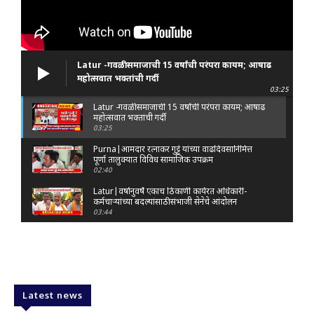
Latur -गवळी समाजाची 15 वर्षांची परंपरा कायम; आषाढ
महोत्सवात भक्तांची गर्दी
03:25
Latur -गवळी समाजाची 15 वर्षांची परंपरा कायम; आषाढ
महोत्सवात भक्तांची गर्दी
03:25
Purna|आमदार रत्नाकर गुट्टे यांच्या वाढदिवसानिमित्त
पूर्णा तालुक्यात विविध सामाजिक उपक्रम
02:40
Latur|वर्षानुवर्षे एकाच ठिकाणी कार्यरत अधिकारी-
कर्मचाऱ्यांच्या बदल्यांसाठी संभाजी सेनेचे आंदोलन
03:44
Nanded|: 'गुंगी गुडिया' वक्तव्यावरून राष्ट्रवादी
आक्रमक; हर्षवर्धन सपकाळांविरोधात जोडे मारो आंदोलन
03:29
Latur|जळकोट तालुक्यात जलस्रोत तुडुंब; पाण्याचा प्रश्न
मिटला, शिवार हिरवाईने नटले
Latest news
01:14