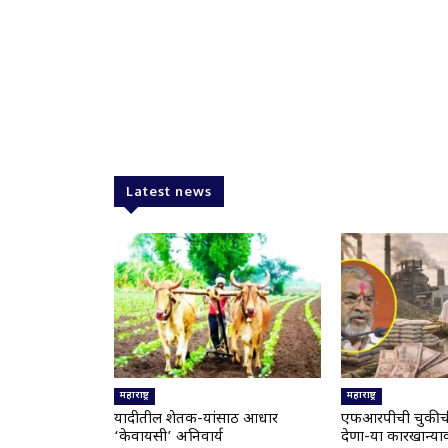
Latest news
महाराष्ट्र
महाराष्ट्र
यादीतील शेतक-यांसाठी आधार
एफआरपीची चुकीच
‘केवायसी’ अनिवार्य
देणा-या कारखान्य