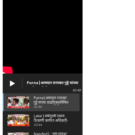
Purna|आमदार रत्नाकर गुट्टे यांच्या
वाढदिवसानिमित्त पूर्णा तालुक्यात
02:40
विविध सामाजिक उपक्रम
Purna|आमदार रत्नाकर
गुट्टे यांच्या वाढदिवसानिमित्त
पूर्णा तालुक्यात विविध
02:40
सामाजिक उपक्रम
Latur|वर्षानुवर्षे एकाच
ठिकाणी कार्यरत अधिकारी-
कर्मचाऱ्यांच्या बदल्यांसाठी
03:44
संभाजी सेनेचे आंदोलन
Nanded|: 'गुंगी गुडिया'