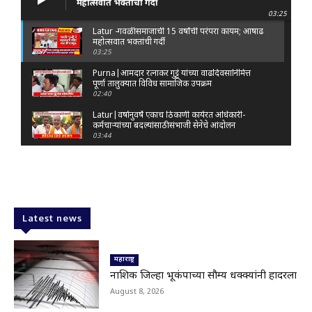
महोत्सवात भक्तांची गर्दी
03:25
Latur -गवळी समाजाची 15 वर्षांची परंपरा कायम; आषाढ
महोत्सवात भक्तांची गर्दी
03:25
Purna|आमदार रत्नाकर गुट्टे यांच्या वाढदिवसानिमित्त
पूर्णा तालुक्यात विविध सामाजिक उपक्रम
02:40
Latur|वर्षानुवर्षे एकाच ठिकाणी कार्यरत अधिकारी-
कर्मचाऱ्यांच्या बदल्यांसाठी संभाजी सेनेचे आंदोलन
03:44
Nanded|: 'गुंगी गुडिया' वक्तव्यावरून राष्ट्रवादी
आक्रमक; हर्षवर्धन सपकाळांविरोधात जोडे मारो आंदोलन
03:29
Latur|जळकोट तालुक्यात जलस्रोत तुडुंब; पाण्याचा प्रश्न
मिटला, शिवार हिरवाईने नटले
Latest news
01:14
Solapur| मोहोळमध्ये संजय राऊत यांच्या प्रतिमेला
दुग्धाभिषेक
महाराष्ट्र
01:19
नाशिक जिल्हा भूकंपाच्या सौम्य धक्क्यांनी हादरला
Latur|नांदेड–बिदर महामार्गावरील सिमेंट रस्त्याला मोठ्या
August 8, 2026
भेगा; अपघाताचा धोका
00:59