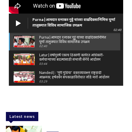
Purna|आमदार रत्नाकर गुट्टे यांच्या वाढदिवसानिमित्त पूर्णा
तालुक्यात विविध सामाजिक उपक्रम
02:40
Purna|आमदार रत्नाकर गुट्टे यांच्या वाढदिवसानिमित्त
पूर्णा तालुक्यात विविध सामाजिक उपक्रम
02:40
Latur|वर्षानुवर्षे एकाच ठिकाणी कार्यरत अधिकारी-
कर्मचाऱ्यांच्या बदल्यांसाठी संभाजी सेनेचे आंदोलन
03:44
Nanded|: 'गुंगी गुडिया' वक्तव्यावरून राष्ट्रवादी
आक्रमक; हर्षवर्धन सपकाळांविरोधात जोडे मारो आंदोलन
03:29
Latur|जळकोट तालुक्यात जलस्रोत तुडुंब; पाण्याचा प्रश्न
मिटला, शिवार हिरवाईने नटले
01:14
Solapur| मोहोळमध्ये संजय राऊत यांच्या प्रतिमेला
दुग्धाभिषेक
Latest news
01:19
Latur|नांदेड–बिदर महामार्गावरील सिमेंट रस्त्याला मोठ्या
भेगा; अपघाताचा धोका