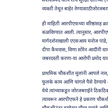
संशयास्पद वर्तन रेल्वे सुरक्षा दलाच्
व्यक्ती तेथून बाहेर नेण्यासाठी जोरज
ही माहिती आरपीएफच्या वरिष्ठांसह क्रा
कळविण्यात आली. त्यानुसार, आरपीएफच
मार्गदर्शनाखाली एएसआय मनोज पांडे, 
दीपा कैथवास, विणा सोरेन आदींनी धावप
जबरदस्ती करणा-या आरोपी प्रमोद य
प्राथमिक चौकशीत मुलांनी आपले नाव,
फुलके काम आणि चांगले पैसे देण्या
येथे त्यांच्याकडून जोरजबराईने ठिक
त्यावरून आरपीएफने हे प्रकरण चौकशीसा