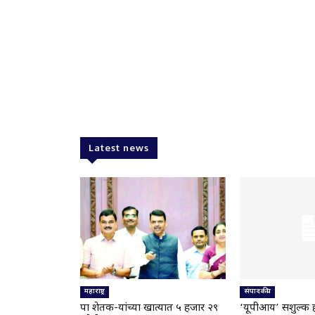
Latest news
महाराष्ट्र
संपादकीय
पात्र शेतक-यांच्या खात्यात ५ हजार २९
‘यूपीआय’ सशुल्क 