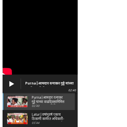
Purna|आमदार रत्नाकर गुट्टे यांच्या
वाढदिवसानिमित्त पूर्णा तालुक्यात
02:40
विविध सामाजिक उपक्रम
Purna|आमदार रत्नाकर
गुट्टे यांच्या वाढदिवसानिमित्त
पूर्णा तालुक्यात विविध
02:40
सामाजिक उपक्रम
Latur|वर्षानुवर्षे एकाच
ठिकाणी कार्यरत अधिकारी-
कर्मचाऱ्यांच्या बदल्यांसाठी
03:44