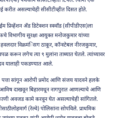
या (आरपीएफ) पथकाने सीसीटीव्हीत टिपले. त्यांना एक
बराई करीत असल्याचेही सीसीटीव्हीत दिसत होते.
ईम प्रिव्हेंशन अँड डिटेक्शन स्क्वॉड (सीपीडीएस)ला
े विभागीय सुरक्षा आयुक्त मनोजकुमार यांच्या
हवलदार विक्रमंिसग ठाकूर, कॉन्स्टेबल नीरजकुमार,
ळ करून लगेच त्या ९ मुलांना ताब्यात घेतले. त्यांच्यावर
ादव यालाही पकडण्यात आले.
 पत्ता सांगून आरोपी प्रमोद आणि संजय यादवने हलके
चे आमिष दाखवून बिहारमधून नागपुरात आणल्याचे आणि
ठिकाणी अवजड कामे करवून घेत असल्याचेही सांगितले.
ठी लोहमार्ग (रेल्वे) पोलिसांना सोपविले. प्राथमिक