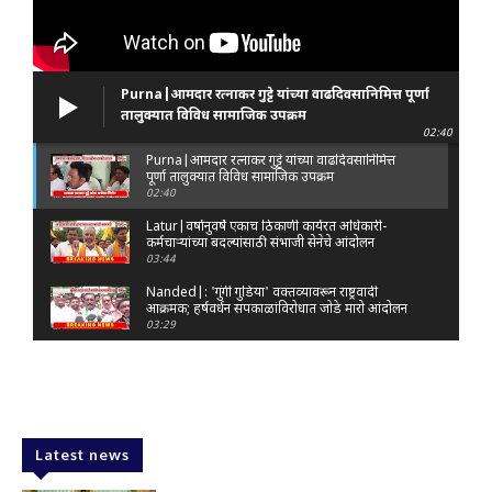
Purna|आमदार रत्नाकर गुट्टे यांच्या वाढदिवसानिमित्त पूर्णा
तालुक्यात विविध सामाजिक उपक्रम
02:40
Purna|आमदार रत्नाकर गुट्टे यांच्या वाढदिवसानिमित्त
पूर्णा तालुक्यात विविध सामाजिक उपक्रम
02:40
Latur|वर्षानुवर्षे एकाच ठिकाणी कार्यरत अधिकारी-
कर्मचाऱ्यांच्या बदल्यांसाठी संभाजी सेनेचे आंदोलन
03:44
Nanded|: 'गुंगी गुडिया' वक्तव्यावरून राष्ट्रवादी
आक्रमक; हर्षवर्धन सपकाळांविरोधात जोडे मारो आंदोलन
03:29
Latur|जळकोट तालुक्यात जलस्रोत तुडुंब; पाण्याचा प्रश्न
मिटला, शिवार हिरवाईने नटले
01:14
Solapur| मोहोळमध्ये संजय राऊत यांच्या प्रतिमेला
दुग्धाभिषेक
Latest news
01:19
Latur|नांदेड–बिदर महामार्गावरील सिमेंट रस्त्याला मोठ्या