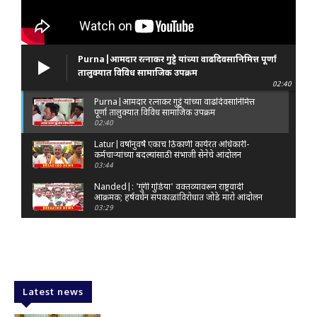
Purna|आमदार रत्नाकर गुट्टे यांच्या वाढदिवसानिमित्त पूर्णा
तालुक्यात विविध सामाजिक उपक्रम
02:40
Purna|आमदार रत्नाकर गुट्टे यांच्या वाढदिवसानिमित्त
पूर्णा तालुक्यात विविध सामाजिक उपक्रम
02:40
Latur|वर्षानुवर्षे एकाच ठिकाणी कार्यरत अधिकारी-
कर्मचाऱ्यांच्या बदल्यांसाठी संभाजी सेनेचे आंदोलन
03:44
Nanded|: 'गुंगी गुडिया' वक्तव्यावरून राष्ट्रवादी
आक्रमक; हर्षवर्धन सपकाळांविरोधात जोडे मारो आंदोलन
03:29
Latur|जळकोट तालुक्यात जलस्रोत तुडुंब; पाण्याचा प्रश्न
मिटला, शिवार हिरवाईने नटले
01:14
Solapur| मोहोळमध्ये संजय राऊत यांच्या प्रतिमेला
दुग्धाभिषेक
Latest news
01:19
Latur|नांदेड–बिदर महामार्गावरील सिमेंट रस्त्याला मोठ्या