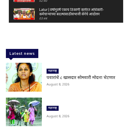
02:40
Latur|वर्षानुवर्षे एकाच ठिकाणी कार्यरत अधिकारी-
कर्मचाऱ्यांच्या बदल्यांसाठी संभाजी सेनेचे आंदोलन
03:44
Nanded|: 'गुंगी गुडिया' वक्तव्यावरून राष्ट्रवादी
आक्रमक; हर्षवर्धन सपकाळांविरोधात जोडे मारो आंदोलन
03:29
Latur|जळकोट तालुक्यात जलस्रोत तुडुंब; पाण्याचा प्रश्न
मिटला, शिवार हिरवाईने नटले
Latest news
01:14
Solapur| मोहोळमध्ये संजय राऊत यांच्या प्रतिमेला
दुग्धाभिषेक
महाराष्ट्र
01:19
पवारांचे ८ खासदार सोमवारी मोदींना भेटणार
Latur|नांदेड–बिदर महामार्गावरील सिमेंट रस्त्याला मोठ्या
August 8, 2026
भेगा; अपघाताचा धोका
00:59
Latur|शिवराज पाटील चाकूरकर यांच्या भव्य स्मारकाची
तयारी; चार दिवसांत मोठा निर्णय!
03:22
महाराष्ट्र
Nanded|धर्मेंद्र प्रधानांच्या राजीनाम्यावर राकेश टिकैतांचे
August 8, 2026
मोठे वक्तव्य..
01:30