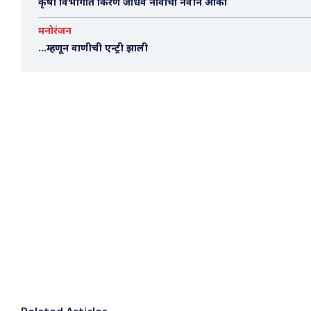
कृषी विभागात किरण जाधव नावाचा नवीन आका
मनोरंजन
…म्हणून वाणीची एन्ट्री झाली