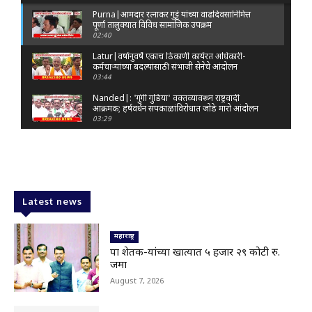
Purna|आमदार रत्नाकर गुट्टे यांच्या वाढदिवसानिमित्त
पूर्णा तालुक्यात विविध सामाजिक उपक्रम
02:40
Latur|वर्षानुवर्षे एकाच ठिकाणी कार्यरत अधिकारी-
कर्मचाऱ्यांच्या बदल्यांसाठी संभाजी सेनेचे आंदोलन
03:44
Nanded|: 'गुंगी गुडिया' वक्तव्यावरून राष्ट्रवादी
आक्रमक; हर्षवर्धन सपकाळांविरोधात जोडे मारो आंदोलन
03:29
Latur|जळकोट तालुक्यात जलस्रोत तुडुंब; पाण्याचा प्रश्न
मिटला, शिवार हिरवाईने नटले
01:14
Solapur| मोहोळमध्ये संजय राऊत यांच्या प्रतिमेला
दुग्धाभिषेक
Latest news
01:19
Latur|नांदेड–बिदर महामार्गावरील सिमेंट रस्त्याला मोठ्या
भेगा; अपघाताचा धोका
महाराष्ट्र
00:59
पात्र शेतक-यांच्या खात्यात ५ हजार २९ कोटी रु.
जमा
Latur|शिवराज पाटील चाकूरकर यांच्या भव्य स्मारकाची
तयारी; चार दिवसांत मोठा निर्णय!
August 7, 2026
03:22
Nanded|धर्मेंद्र प्रधानांच्या राजीनाम्यावर राकेश टिकैतांचे