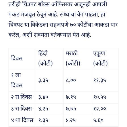
तरीही चित्रपट बॉक्स ऑफिसवर अजूनही आपली
पकड मजबूत ठेवून आहे. सध्याचा वेग पाहता, हा
चित्रपट या विकेंडला सहजपणे ७० कोटींचा आकडा पार
करेल, अशी शक्यता वर्तवण्यात येत आहे.
हिंदी
मराठी
एकूण
दिवस
(कोटी)
(कोटी)
(कोटी)
१ ला
३.३५
८.००
११.३५
दिवस
२ रा दिवस
३.४०
७.१५
१०.५५
३ रा दिवस
४.२५
७.७५
१२.००
४ था दिवस
१.३५
४.२५
५.६०