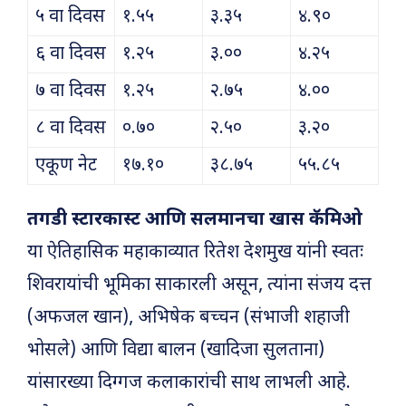
५ वा दिवस
१.५५
३.३५
४.९०
६ वा दिवस
१.२५
३.००
४.२५
७ वा दिवस
१.२५
२.७५
४.००
८ वा दिवस
०.७०
२.५०
३.२०
एकूण नेट
१७.१०
३८.७५
५५.८५
तगडी स्टारकास्ट आणि सलमानचा खास कॅमिओ
या ऐतिहासिक महाकाव्यात रितेश देशमुख यांनी स्वतः
शिवरायांची भूमिका साकारली असून, त्यांना संजय दत्त
(अफजल खान), अभिषेक बच्चन (संभाजी शहाजी
भोसले) आणि विद्या बालन (खादिजा सुलताना)
यांसारख्या दिग्गज कलाकारांची साथ लाभली आहे.