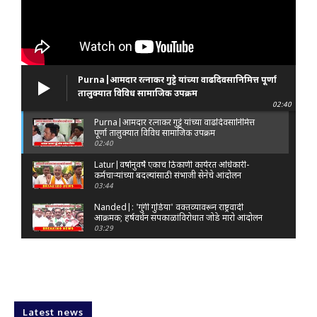
Purna|आमदार रत्नाकर गुट्टे यांच्या वाढदिवसानिमित्त पूर्णा
तालुक्यात विविध सामाजिक उपक्रम
02:40
Purna|आमदार रत्नाकर गुट्टे यांच्या वाढदिवसानिमित्त
पूर्णा तालुक्यात विविध सामाजिक उपक्रम
02:40
Latur|वर्षानुवर्षे एकाच ठिकाणी कार्यरत अधिकारी-
कर्मचाऱ्यांच्या बदल्यांसाठी संभाजी सेनेचे आंदोलन
03:44
Nanded|: 'गुंगी गुडिया' वक्तव्यावरून राष्ट्रवादी
आक्रमक; हर्षवर्धन सपकाळांविरोधात जोडे मारो आंदोलन
03:29
Latur|जळकोट तालुक्यात जलस्रोत तुडुंब; पाण्याचा प्रश्न
मिटला, शिवार हिरवाईने नटले
01:14
Solapur| मोहोळमध्ये संजय राऊत यांच्या प्रतिमेला
दुग्धाभिषेक
Latest news
01:19