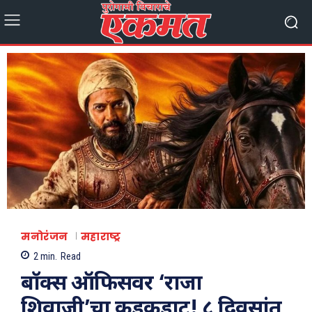
मनोरंजन
महाराष्ट्र
2
min.
Read
बॉक्स ऑफिसवर ‘राजा
शिवाजी’चा कडकडाट! ८ दिवसांत